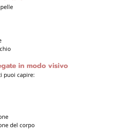
pelle
e
schio
egate in modo visivo
i puoi capire:
ione
zone del corpo