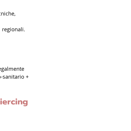
cniche, 
 regionali.
legalmente 
-sanitario + 
iercing 