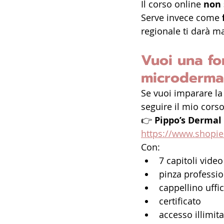
Il corso online 
non 
Serve invece come 
regionale ti darà ma
Vuoi una fo
microderma
Se vuoi imparare la 
seguire il mio cors
👉 
Pippo’s Dermal 
https://www.shopie
Con:
7 capitoli video
pinza professi
cappellino uffic
certificato
accesso illimit