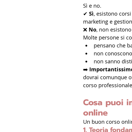
Sì e no.
✔ 
Sì
, esistono cors
marketing e gestion
❌ 
No
, non esistono 
Molte persone si c
pensano che ba
non conoscono 
non sanno distin
➡️ 
Importantissimo
dovrai comunque otte
corso professionale
Cosa puoi i
online
Un buon corso onlin
1. Teoria fonda