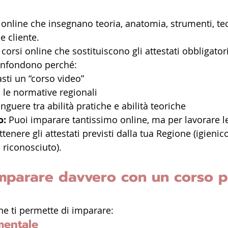
i online che insegnano teoria, anatomia, strumenti, te
e cliente.
corsi online che sostituiscono gli attestati obbligatori
onfondono perché:
sti un “corso video”
le normative regionali
guere tra abilità pratiche e abilità teoriche
: 
Puoi imparare tantissimo online, ma per lavorare 
nere gli attestati previsti dalla tua Regione (igienico
 riconosciuto).
mparare davvero con un corso p
e ti permette di imparare:
mentale