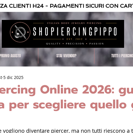
NZA CLIENTI H24 - PAGAMENTI SICURI CON CAR
PROMO AGOSTO
STAI VIVENDO?
TUTTI I PIERCIN
st
5 dic 2025
ercing Online 2026: g
 per scegliere quello 
vogliono diventare piercer, ma non tutti riescono a 