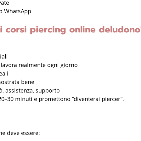
vate
to WhatsApp
i corsi piercing online deludono
iali
n lavora realmente ogni giorno
eali
mostrata bene
à, assistenza, supporto
20–30 minuti e promettono “diventerai piercer”.
ne deve essere: