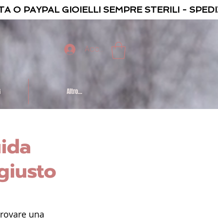
TA O PAYPAL GIOIELLI SEMPRE STERILI - SPED
Accedi
G
Altro...
uida
giusto
trovare una 