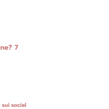
ine? 7 
 sui social