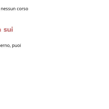
e nessun corso 
 sui 
derno, puoi 