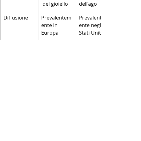
 del gioiello
dell’ago
Diffusione
Prevalentem
Prevalentem
ente in 
ente negli 
Europa
Stati Uniti