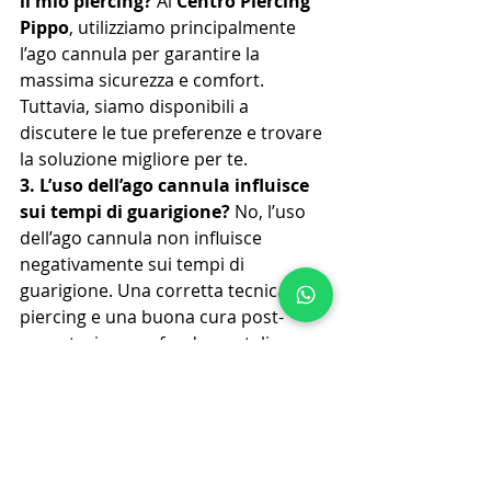
il mio piercing?
 Al 
Centro Piercing 
Pippo
, utilizziamo principalmente 
l’ago cannula per garantire la 
massima sicurezza e comfort. 
Tuttavia, siamo disponibili a 
discutere le tue preferenze e trovare 
la soluzione migliore per te.
3. L’uso dell’ago cannula influisce 
sui tempi di guarigione?
 No, l’uso 
dell’ago cannula non influisce 
negativamente sui tempi di 
guarigione. Una corretta tecnica di 
piercing e una buona cura post-
operatoria sono fondamentali per 
una guarigione ottimale.
Seguici sui Social!
Per rimanere aggiornato sulle nostre 
ultime novità, promozioni e vedere il 