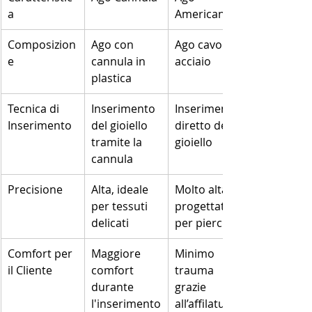
a
Americano
Composizion
Ago con 
Ago cavo in 
e
cannula in 
acciaio
plastica
Tecnica di 
Inserimento 
Inserimento 
Inserimento
del gioiello 
diretto del 
tramite la 
gioiello
cannula
Precisione
Alta, ideale 
Molto alta, 
per tessuti 
progettato 
delicati
per piercing
Comfort per 
Maggiore 
Minimo 
il Cliente
comfort 
trauma 
durante 
grazie 
l'inserimento
all’affilatura 