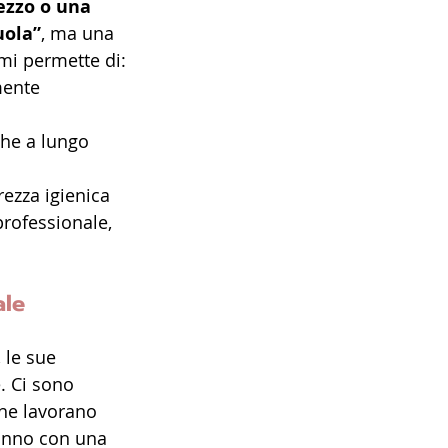
ezzo o una 
uola”
, ma una 
 mi permette di:
mente 
che a lungo 
rezza igienica
professionale, 
le 
 le sue 
. Ci sono 
che lavorano 
fanno con una 