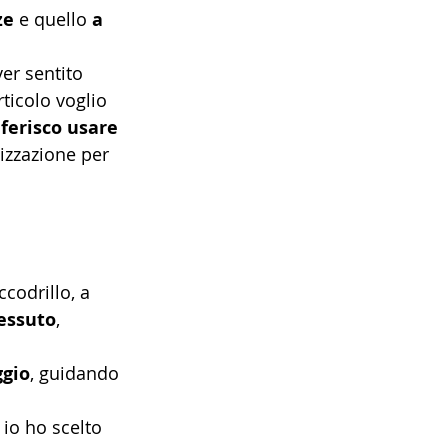
ze
 e quello 
a 
er sentito 
ticolo voglio 
ferisco usare 
lizzazione per 
ccodrillo, a 
tessuto
, 
ggio
, guidando 
 io ho scelto 