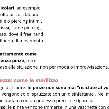
icolari
, ad esempio 
lto piccoli, labbra 
ile o piercing intimi.
lessi
, come piercing 
nati, dove il free hand 
libertà di movimento 
sattamente come 
enza pinze
, ma è 
 base alla situazione, non per moda o improvvisazione.
ezza: come le sterilizzo
o a chiarire: 
le pinze non sono mai “riciclate al vo
é vengono solo “spruzzate con un disinfettante”. Nel m
e trattato con un processo preciso e rigoroso:
uso
: le pinze vengono immerse in una vaschetta con 