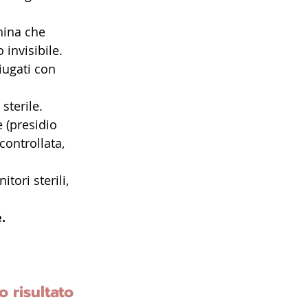
hina che 
 invisibile.
ugati con 
sterile.
e (presidio 
ontrollata, 
tori sterili, 
.
o risultato