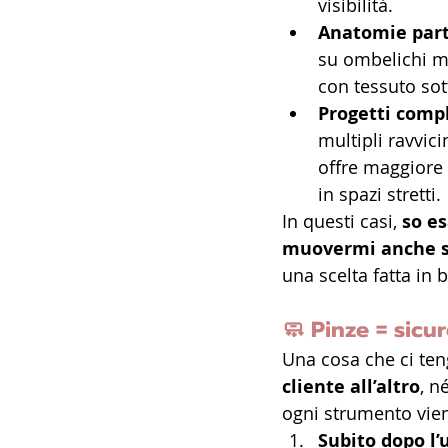
visibilità.
Anatomie part
su ombelichi mo
con tessuto sott
Progetti comp
multipli ravvici
offre maggiore 
in spazi stretti.
In questi casi, 
so e
muovermi anche s
una scelta fatta in
🧼 
Pinze = sicur
Una cosa che ci teng
cliente all’altro
, n
ogni strumento vien
Subito dopo l’