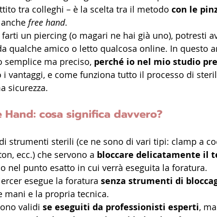
ito tra colleghi – è la scelta tra il metodo 
con le pin
o anche 
free hand
.
farti un piercing (o magari ne hai già uno), potresti av
da qualche amico o letto qualcosa online. In questo ar
o semplice ma preciso, 
perché io nel mio studio pre
o i vantaggi, e come funziona tutto il processo di steri
a sicurezza.
e Hand: cosa significa davvero?
a di strumenti sterili (ce ne sono di vari tipi: clamp a co
on, ecc.) che servono a 
bloccare delicatamente il 
 nel punto esatto in cui verrà eseguita la foratura.
piercer esegue la foratura 
senza strumenti di blocca
e mani e la propria tecnica.
ono validi 
se eseguiti da professionisti esperti
, ma