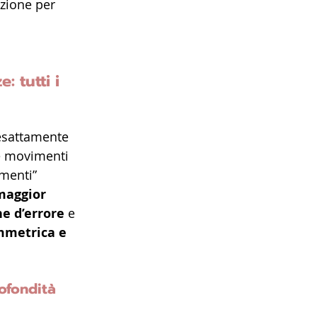
ezione per 
: tutti i 
 esattamente 
e movimenti 
amenti” 
maggior 
e d’errore
 e 
mmetrica e 
ofondità 