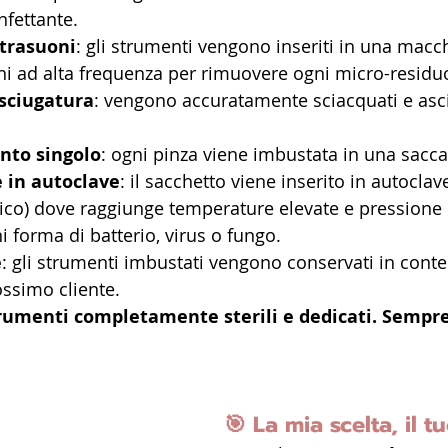
nfettante.
ltrasuoni
: gli strumenti vengono inseriti in una macc
oni ad alta frequenza per rimuovere ogni micro-residuo
asciugatura
: vengono accuratamente sciacquati e asci
nto singolo
: ogni pinza viene imbustata in una sacca 
e in autoclave
: il sacchetto viene inserito in autoclav
co) dove raggiunge temperature elevate e pressione c
 forma di batterio, virus o fungo.
e
: gli strumenti imbustati vengono conservati in conteni
ossimo cliente.
trumenti completamente sterili e dedicati. Sempre
🎯 
La mia scelta, il tu