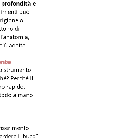
 
profondità e 
trimenti può 
rigione o 
ttono di 
l’anatomia, 
più adatta.
ente
o strumento 
ché? Perché il 
do rapido, 
etodo a mano 
’inserimento 
perdere il buco” 