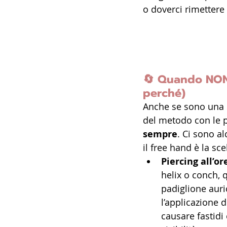
o doverci rimettere
🔄 
Quando NON 
perché)
Anche se sono una 
del metodo con le p
sempre
. Ci sono al
il free hand è la sce
Piercing all’or
helix o conch, 
padiglione aur
l’applicazione d
causare fastidi 