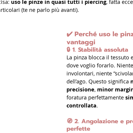
isa: 
uso le pinze in quasi tutti i piercing
, fatta ecc
ticolari (te ne parlo più avanti).
✔️ 
Perché uso le pinze
vantaggi
🔒 
1. Stabilità assoluta
La pinza blocca il tessuto
dove voglio forarlo. Nient
involontari, niente “scivol
dell’ago. Questo significa 
precisione
, 
minor margin
foratura perfettamente 
si
controllata
.
🧭 
2. Angolazione e pr
perfette