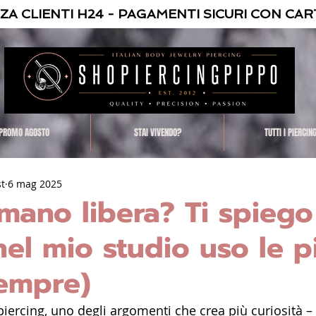
NZA CLIENTI H24 - PAGAMENTI SICURI CON CAR
PROMO AGOSTO
STAI VIVENDO?
TUTTI I PIERCIN
st
6 mag 2025
mano libera? Ti spiego
el mio studio uso le p
sempre)
iercing, uno degli argomenti che crea più curiosità – 