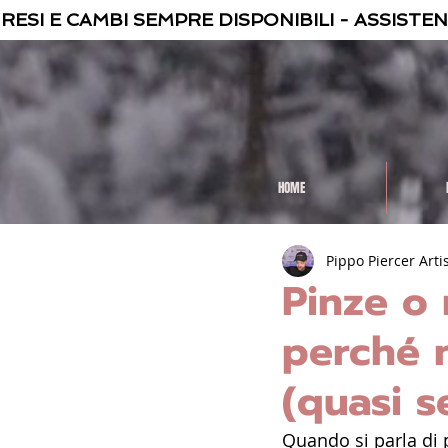
 RESI E CAMBI SEMPRE DISPONIBILI - ASSISTE
HOME
Pippo Piercer Arti
Pinze o 
perché n
(quasi 
Quando si parla di p