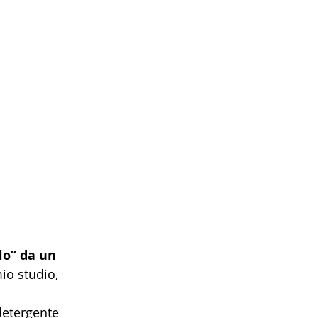
lo” da un 
io studio, 
detergente 