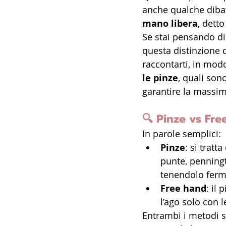
anche qualche dibatt
mano libera
, dett
Se stai pensando di 
questa distinzione 
raccontarti, in mod
le pinze
, quali son
garantire la massim
🔍 
Pinze vs Fre
In parole semplici:
Pinze
: si tratt
punte, penningt
tenendolo fermo
Free hand
: il 
l’ago solo con l
Entrambi i metodi s