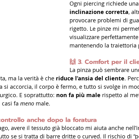
Ogni piercing richiede una
inclinazione corretta
, al
provocare problemi di gua
rigetto. Le pinze mi perme
visualizzare perfettamente 
mantenendo la traiettoria 
🙌 
3. Comfort per il cli
La pinza può sembrare un
ta, ma la verità è che 
riduce l’ansia del cliente
. Per
 si accorcia, il corpo è fermo, e tutto si svolge in mo
urgico. E soprattutto: 
non fa più male
 rispetto al m
 casi fa 
meno
 male.
controllo anche dopo la foratura
’ago, avere il tessuto già bloccato mi aiuta anche nell
utto se si tratta di barre dritte o curved. Il rischio di “