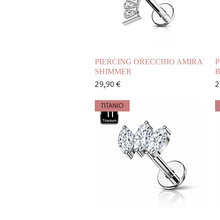
Vista rapida
PIERCING ORECCHIO AMIRA
P
SHIMMER
Prezzo
P
29,90 €
2
TITANIO