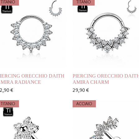
TITANIO
TITANIO
Vista rapida
Vista rapida
IERCING ORECCHIO DAITH
PIERCING ORECCHIO DAIT
MIRA RADIANCE
AMIRA CHARM
rezzo
Prezzo
2,90 €
29,90 €
TITANIO
ACCIAIO