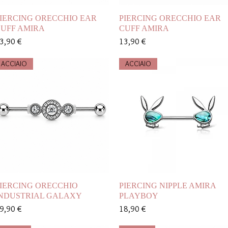
Vista rapida
Vista rapida
IERCING ORECCHIO EAR
PIERCING ORECCHIO EAR
UFF AMIRA
CUFF AMIRA
rezzo
Prezzo
3,90 €
13,90 €
ACCIAIO
ACCIAIO
Vista rapida
Vista rapida
IERCING ORECCHIO
PIERCING NIPPLE AMIRA
NDUSTRIAL GALAXY
PLAYBOY
rezzo
Prezzo
9,90 €
18,90 €