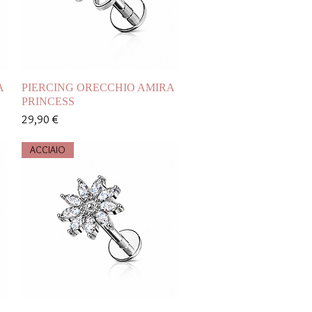
Vista rapida
A
PIERCING ORECCHIO AMIRA
PRINCESS
Prezzo
29,90 €
ACCIAIO