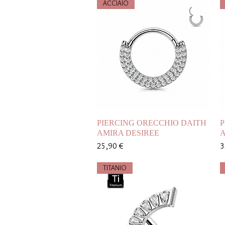
ACCIAIO
Vista rapida
PIERCING ORECCHIO DAITH
P
AMIRA DESIREE
A
Prezzo
P
25,90 €
3
TITANIO