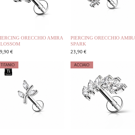
Vista rapida
Vista rapida
IERCING ORECCHIO AMIRA
PIERCING ORECCHIO AMIR
BLOSSOM
SPARK
rezzo
Prezzo
9,90 €
23,90 €
TITANIO
ACCIAIO