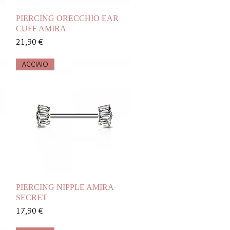
Vista rapida
PIERCING ORECCHIO EAR
CUFF AMIRA
Prezzo
21,90 €
ACCIAIO
Vista rapida
PIERCING NIPPLE AMIRA
SECRET
Prezzo
17,90 €