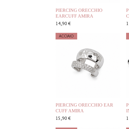
Vista rapida
PIERCING ORECCHIO
P
EARCUFF AMIRA
C
Prezzo
P
14,90 €
1
ACCIAIO
Vista rapida
PIERCING ORECCHIO EAR
P
CUFF AMIRA
I
Prezzo
P
15,90 €
1