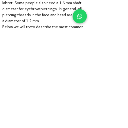
labret. Some people also need a 1.6 mm shaft
diameter for eyebrow piercings. In general, all
piercing threads in the face and head area have
a diameter of 1.2 mm.
Below we will try to describe the most common
measurements, where we will indicate with D
diameter and L length:
Tongue Piercing: D: 1.6mm. L: 16mm.
Belly Button Piercing: D: 1.6mm. L: 10 - 12mm.
Lip Piercing: D: 1.2 or 1.4 mm. L: 8 mm.
Eyebrow Piercing: D: 1.2 or 1.4 mm. L: 8 mm. -
10 mm.
Nose Piercing: D: 1.2 or 1.4 mm. L: 8mm.
Nipple Piercing: D: 1.6mm. L: Varies according
to nipple size