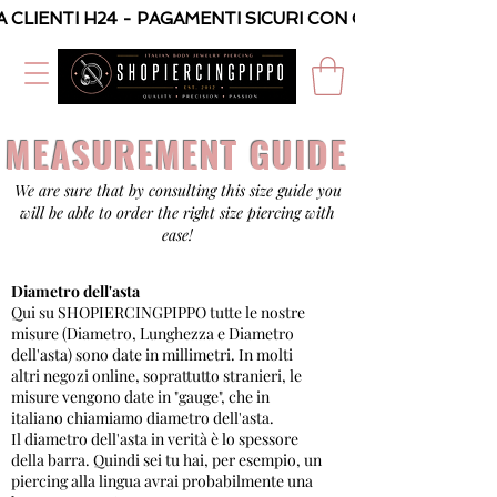
A CLIENTI H24 - PAGAMENTI SICURI CON CARTA O PAYPAL
MEASUREMENT GUIDE
We are sure that by consulting this size guide you
will be able to order the right size piercing with
ease!
Diametro dell'asta
Qui su SHOPIERCINGPIPPO tutte le nostre
misure (Diametro, Lunghezza e Diametro
dell'asta) sono date in millimetri. In molti
altri negozi online, soprattutto stranieri, le
misure vengono date in "gauge", che in
italiano chiamiamo diametro dell'asta.
Il diametro dell'asta in verità è lo spessore
della barra. Quindi sei tu hai, per esempio, un
piercing alla lingua avrai probabilmente una