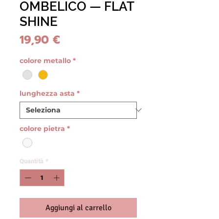
OMBELICO — FLAT
SHINE
Prezzo
19,90 €
colore metallo
*
lunghezza asta
*
colore pietra
*
Quantità
*
Aggiungi al carrello