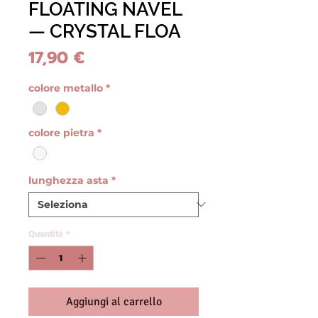
FLOATING NAVEL
— CRYSTAL FLOA
Prezzo
17,90 €
colore metallo
*
colore pietra
*
lunghezza asta
*
Quantità
*
Aggiungi al carrello