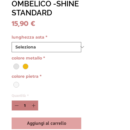
OMBELICO -SHINE
STANDARD
Prezzo
15,90 €
lunghezza asta
*
colore metallo
*
colore pietra
*
Quantità
*
Aggiungi al carrello