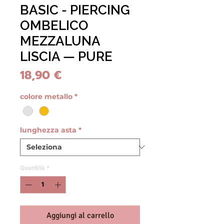
BASIC - PIERCING
OMBELICO
MEZZALUNA
LISCIA — PURE
Prezzo
18,90 €
colore metallo
*
lunghezza asta
*
Quantità
*
Aggiungi al carrello