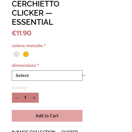
CERCHIETTO
CLICKER —
ESSENTIAL
Price
€11.90
colore metallo
*
dimensioni
*
Quantity
*
Add to Cart