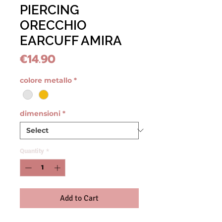
PIERCING
ORECCHIO
EARCUFF AMIRA
Price
€14.90
colore metallo
*
dimensioni
*
Quantity
*
Add to Cart