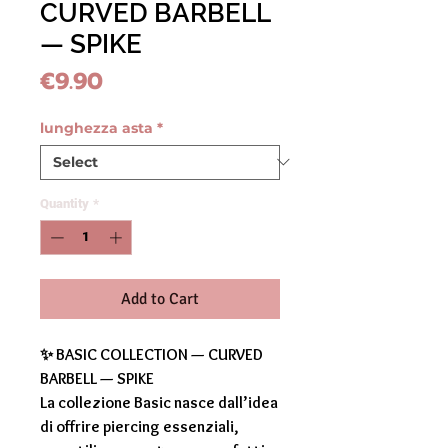
CURVED BARBELL
— SPIKE
Price
€9.90
lunghezza asta
*
Quantity
*
Add to Cart
✨ BASIC COLLECTION — CURVED
BARBELL — SPIKE
La collezione Basic nasce dall’idea
di offrire piercing essenziali,