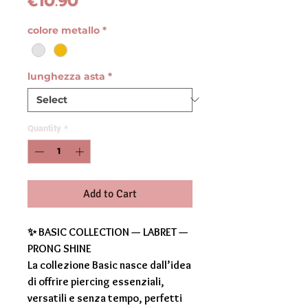
Price
€10.90
colore metallo
*
lunghezza asta
*
Quantity
*
Add to Cart
✨ BASIC COLLECTION — LABRET —
PRONG SHINE
La collezione Basic nasce dall’idea
di offrire piercing essenziali,
versatili e senza tempo, perfetti