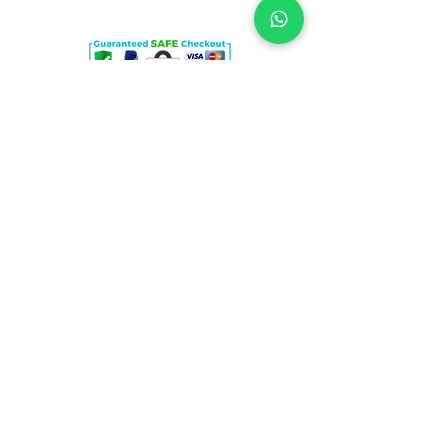
100% SECURE PAYMENTS
On our site you can pay with any card or with paypal in complete
safety thanks to the data encryption system.
SHIPPING
Fast and reliable is how our couriers deliver all customers' orders!
(24, max 48 hours.)
FREE SHIPPING FROM 49€
ASSISTANCE
It has always been our trademark, what truly represents us and
distinguishes us. Our goal is to assist our customers, grow
alongside them, with mutual satisfaction.
For this reason, our presence and availability is 365 days a year via
WhatsApp and via our email
info@shopiercingpippo.com
(Whatsapp
3342230528)
MADE IN ITALY
the products on the site are designed by Italian artisan