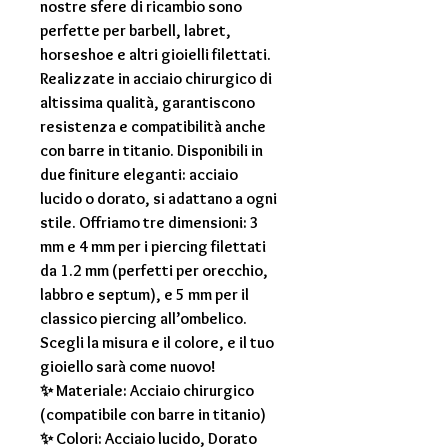
nostre sfere di ricambio sono
perfette per barbell, labret,
horseshoe e altri gioielli filettati.
Realizzate in acciaio chirurgico di
altissima qualità, garantiscono
resistenza e compatibilità anche
con barre in titanio. Disponibili in
due finiture eleganti: acciaio
lucido o dorato, si adattano a ogni
stile. Offriamo tre dimensioni: 3
mm e 4 mm per i piercing filettati
da 1.2 mm (perfetti per orecchio,
labbro e septum), e 5 mm per il
classico piercing all’ombelico.
Scegli la misura e il colore, e il tuo
gioiello sarà come nuovo!
✨ Materiale: Acciaio chirurgico
(compatibile con barre in titanio)
✨ Colori: Acciaio lucido, Dorato