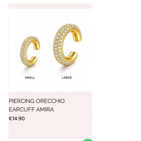
PIERCING ORECCHIO
PIERCING ORECCH
EARCUFF AMIRA
CUFF AMIRA
Price
Price
€14.90
€13.90