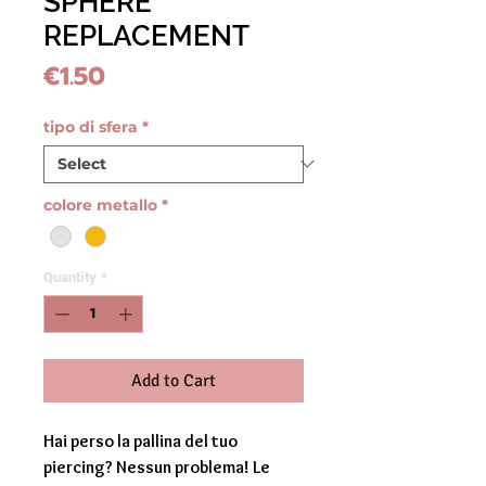
SPHERE
REPLACEMENT
Price
€1.50
tipo di sfera
*
colore metallo
*
Quantity
*
Add to Cart
Hai perso la pallina del tuo
piercing? Nessun problema! Le