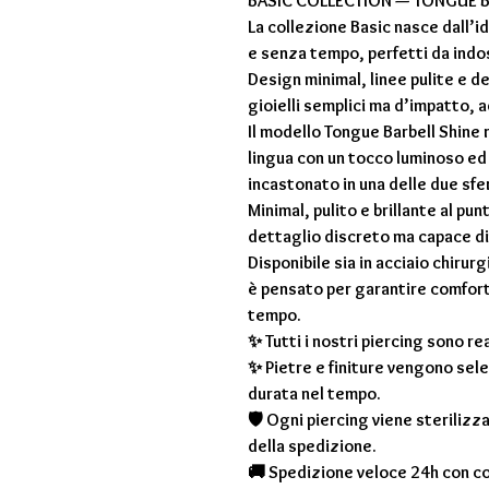
BASIC COLLECTION — TONGUE B
La collezione Basic nasce dall’ide
e senza tempo, perfetti da indo
Design minimal, linee pulite e d
gioielli semplici ma d’impatto, ad
Il modello Tongue Barbell Shine r
lingua con un tocco luminoso ed
incastonato in una delle due sfe
Minimal, pulito e brillante al pu
dettaglio discreto ma capace di v
Disponibile sia in acciaio chirur
è pensato per garantire comfort,
tempo.
✨ Tutti i nostri piercing sono re
✨ Pietre e finiture vengono sele
durata nel tempo.
🛡 Ogni piercing viene steriliz
della spedizione.
🚚 Spedizione veloce 24h con co