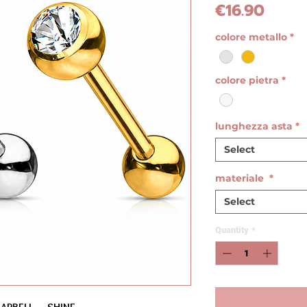
Price
€16.90
colore metallo
*
colore pietra
*
lunghezza asta
*
Select
materiale
*
Select
Quantity
*