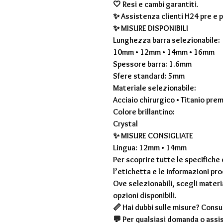
🤍 Resi e cambi garantiti.
✨ Assistenza clienti H24 pre e 
✨
MISURE DISPONIBILI
Lunghezza barra selezionabile:
10mm • 12mm • 14mm • 16mm
Spessore barra: 1.6mm
Sfere standard: 5mm
Materiale selezionabile:
Acciaio chirurgico • Titanio pre
Colore brillantino:
Crystal
✨
MISURE CONSIGLIATE
Lingua: 12mm • 14mm
Per scoprire tutte le specifich
l’etichetta e le informazioni pr
Ove selezionabili, scegli materi
opzioni disponibili.
📏 Hai dubbi sulle misure? Consul
💬 Per qualsiasi domanda o assi