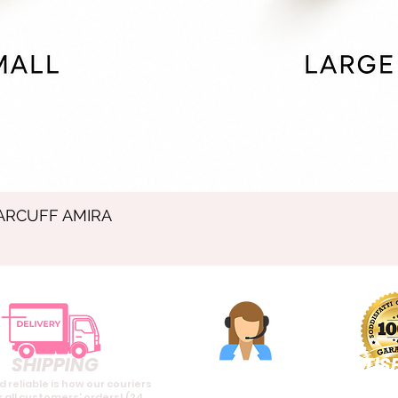
ARCUFF AMIRA
SHIPPING
SATIS
ASSISTANCE
d reliable is how our couriers
REF
It has always been our
r all customers' orders! (24,
trademark, what truly