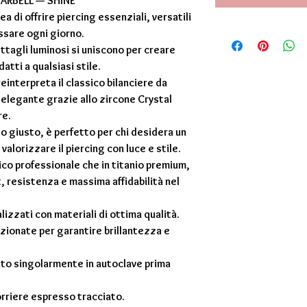
ARBELL — SHINE
a di offrire piercing essenziali, versatili
ssare ogni giorno.
ettagli luminosi si uniscono per creare
atti a qualsiasi stile.
einterpreta il classico bilanciere da
 elegante grazie allo zircone Crystal
re.
nto giusto, è perfetto per chi desidera un
alorizzare il piercing con luce e stile.
gico professionale che in titanio premium,
 resistenza e massima affidabilità nel
alizzati con materiali di ottima qualità.
zionate per garantire brillantezza e
zato singolarmente in autoclave prima
rriere espresso tracciato.