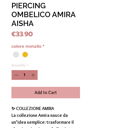
PIERCING
OMBELICO AMIRA
AISHA
Price
€33.90
colore metallo
*
Quantity
*
Add to Cart
✨
COLLEZIONE AMIRA
La collezione
Amira
nasce da
un’idea semplice: trasformare il