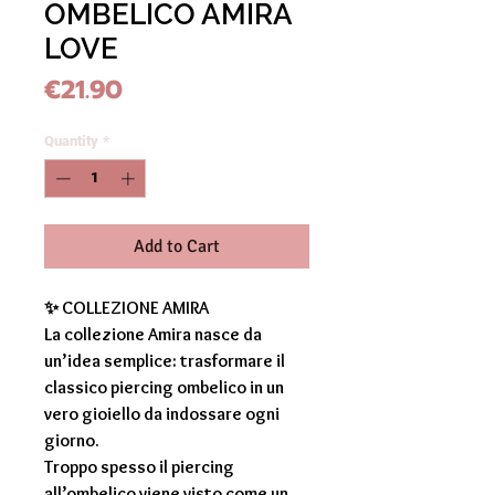
OMBELICO AMIRA
LOVE
Price
€21.90
Quantity
*
Add to Cart
✨
COLLEZIONE AMIRA
La collezione
Amira
nasce da
un’idea semplice: trasformare il
classico
piercing ombelico
in un
vero gioiello da indossare ogni
giorno.
Troppo spesso il
piercing
all’ombelico
viene visto come un