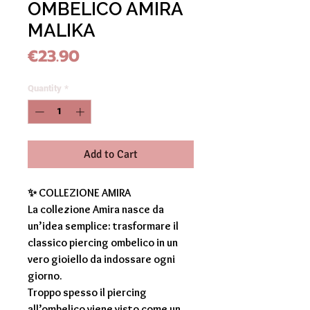
OMBELICO AMIRA
MALIKA
Price
€23.90
Quantity
*
Add to Cart
✨
COLLEZIONE AMIRA
La collezione
Amira
nasce da
un’idea semplice: trasformare il
classico
piercing ombelico
in un
vero gioiello da indossare ogni
giorno.
Troppo spesso il
piercing
all’ombelico
viene visto come un